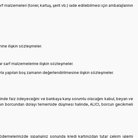
rf malzemeleri (toner, kartuş, şerit vb.) iade edilebilmesi için ambalajlarının
ine ilişkin sözleşmeler.
ar sarf malzemelerine ilişkin sözleşmeler.
la yapılan boş zamanın değerlendirilmesine ilişkin sözleşmeler.
esinde faiz ödeyeceğini ve bankaya karşı sorumlu olacağını kabul, beyan ve
CI’nın borcundan dolayı temerrüde düşmesi halinde, ALICI, borcun gecikmeli
e ödemelerinizde siparişiniz sonunda kredi kartınızdan tutar çekim işlemi