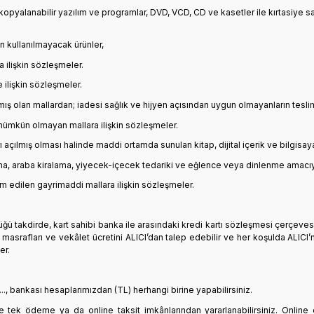
 kopyalanabilir yazılım ve programlar, DVD, VCD, CD ve kasetler ile kırtasiye sa
 kullanılmayacak ürünler,
a ilişkin sözleşmeler.
 ilişkin sözleşmeler.
ış olan mallardan; iadesi sağlık ve hijyen açısından uygun olmayanların teslim
 mümkün olmayan mallara ilişkin sözleşmeler.
 açılmış olması halinde maddi ortamda sunulan kitap, dijital içerik ve bilgisay
ıma, araba kiralama, yiyecek-içecek tedariki ve eğlence veya dinlenme amacıy
im edilen gayrimaddi mallara ilişkin sözleşmeler.
tüğü takdirde, kart sahibi banka ile arasındaki kredi kartı sözleşmesi çerçev
k masrafları ve vekâlet ücretini ALICI’dan talep edebilir ve her koşulda ALI
er.
......, bankası hesaplarımızdan (TL) herhangi birine yapabilirsiniz.
line tek ödeme ya da online taksit imkânlarından yararlanabilirsiniz. Onlin