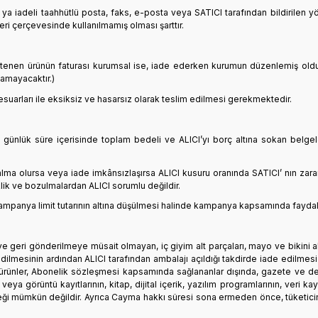
 ya iadeli taahhütlü posta, faks, e-posta veya SATICI tarafından bildirilen y
 çerçevesinde kullanılmamış olması şarttır.
 istenen ürünün faturası kurumsal ise, iade ederken kurumun düzenlemiş old
amayacaktır.)
esuarları ile eksiksiz ve hasarsız olarak teslim edilmesi gerekmektedir.
 günlük süre içerisinde toplam bedeli ve ALICI’yı borç altına sokan belge
lma olursa veya iade imkânsızlaşırsa ALICI kusuru oranında SATICI’ nın zar
ik ve bozulmalardan ALICI sorumlu değildir.
anya limit tutarının altına düşülmesi halinde kampanya kapsamında faydalanıl
n ve geri gönderilmeye müsait olmayan, iç giyim alt parçaları, mayo ve bikini a
edilmesinin ardından ALICI tarafından ambalajı açıldığı takdirde iade edilmes
ünler, Abonelik sözleşmesi kapsamında sağlananlar dışında, gazete ve dergi 
eya görüntü kayıtlarının, kitap, dijital içerik, yazılım programlarının, veri
eği mümkün değildir. Ayrıca Cayma hakkı süresi sona ermeden önce, tüketicinin