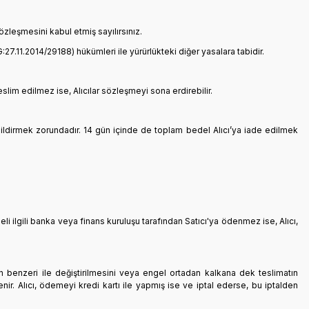
zleşmesini kabul etmiş sayılırsınız.
:27.11.2014/29188) hükümleri ile yürürlükteki diğer yasalara tabidir.
eslim edilmez ise, Alıcılar sözleşmeyi sona erdirebilir.
bildirmek zorundadır. 14 gün içinde de toplam bedel Alıcı’ya iade edilmek
deli ilgili banka veya finans kuruluşu tarafından Satıcı'ya ödenmez ise, Alıcı,
nün benzeri ile değiştirilmesini veya engel ortadan kalkana dek teslimatın
nir. Alıcı, ödemeyi kredi kartı ile yapmış ise ve iptal ederse, bu iptalden