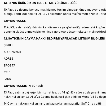
ALICININ ÜRÜNÜ KONTROL ETME YÜKÜMLÜLÜĞÜ:
10.Alıcı, sözleşme konusu mal/hizmeti teslim almadan önce muayene edecek;
olduğu kabul edilecektir. ALICI , Teslimden sonra mal/hizmeti özenle korun
CAYMA HAKKI:
11.ALICI; satın aldığı ürünün kendisine veya gösterdiği adresteki kişi/kur
sorumluluk üstlenmeksizin ve hiçbir gerekçe göstermeksizin malı redded
12.SATICININ CAYMA HAKKI BİLDİRİMİ YAPILACAK İLETİŞİM BİLGİLERİ:
ŞİRKET
ADI/UNVANI:
ADRES:
EPOSTA:
TEL:
FAKS:
CAYMA HAKKININ SÜRESİ:
13.Alıcı, satın aldığı eğer bir hizmet ise, bu 14 günlük süre sözleşmenin 
hakkı kullanılamaz. Alıcı’ya Cayma hakkına ilişkin bildirim Mesafeli Sözleş
14.Cayma hakkının kullanımından kaynaklanan masraflar SATICI’ ya aittir.