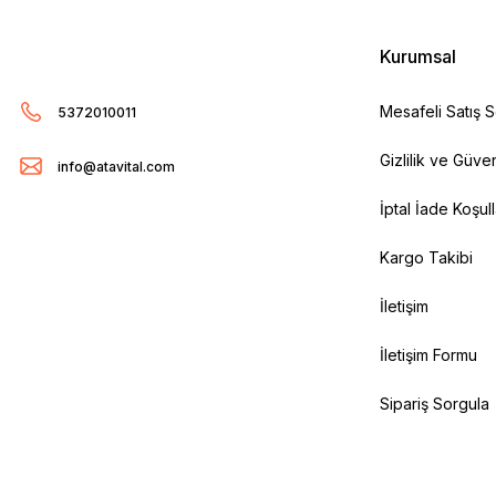
Kurumsal
Mesafeli Satış 
5372010011
Gizlilik ve Güven
info@atavital.com
İptal İade Koşull
Kargo Takibi
İletişim
İletişim Formu
Sipariş Sorgula