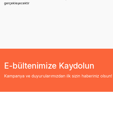
gerçekleşecektir
E-bültenimize Kaydolun
Kampanya ve duyurularımızdan ilk sizin haberiniz olsun!