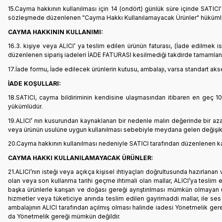
15.Cayma hakkının kullanılması için 14 (ondört) günlük süre içinde SATICI'
sözleşmede düzenlenen "Cayma Hakkı Kullanılamayacak Ürünler" hükümleri
CAYMA HAKKININ KULLANIMI:
16.3. kişiye veya ALICI’ ya teslim edilen ürünün faturası, (İade edilmek
düzenlenen sipariş iadeleri İADE FATURASI kesilmediği takdirde tamamlan
17.İade formu, İade edilecek ürünlerin kutusu, ambalajı, varsa standart aks
İADE KOŞULLARI:
18.SATICI, cayma bildiriminin kendisine ulaşmasından itibaren en geç 10
yükümlüdür.
19.ALICI’ nın kusurundan kaynaklanan bir nedenle malın değerinde bir aza
veya ürünün usulüne uygun kullanılması sebebiyle meydana gelen değişikl
20.Cayma hakkının kullanılması nedeniyle SATICI tarafından düzenlenen kamp
CAYMA HAKKI KULLANILAMAYACAK ÜRÜNLER:
21.ALICI’nın isteği veya açıkça kişisel ihtiyaçları doğrultusunda hazırlana
olan veya son kullanma tarihi geçme ihtimali olan mallar, ALICI’ya teslim 
başka ürünlerle karışan ve doğası gereği ayrıştırılması mümkün olmayan ür
hizmetler veya tüketiciye anında teslim edilen gayrimaddi mallar, ile ses v
ambalajının ALICI tarafından açılmış olması halinde iadesi Yönetmelik ger
da Yönetmelik gereği mümkün değildir.