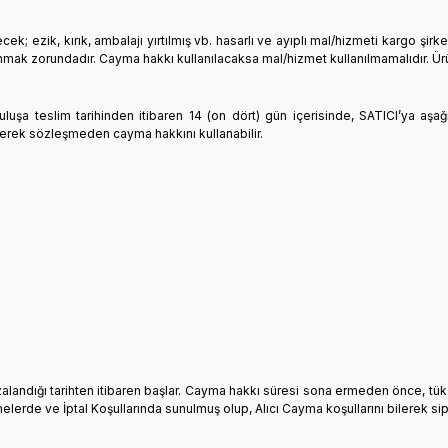
 ezik, kırık, ambalajı yırtılmış vb. hasarlı ve ayıplı mal/hizmeti kargo şirk
mak zorundadır. Cayma hakkı kullanılacaksa mal/hizmet kullanılmamalıdır. Ürü
uluşa teslim tarihinden itibaren 14 (on dört) gün içerisinde, SATICI’ya aşağı
erek sözleşmeden cayma hakkını kullanabilir.
imzalandığı tarihten itibaren başlar. Cayma hakkı süresi sona ermeden önce, t
melerde ve İptal Koşullarında sunulmuş olup, Alıcı Cayma koşullarını bilerek si