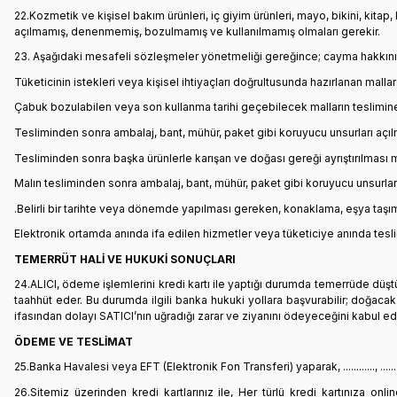
22.Kozmetik ve kişisel bakım ürünleri, iç giyim ürünleri, mayo, bikini, kitap,
açılmamış, denenmemiş, bozulmamış ve kullanılmamış olmaları gerekir.
23. Aşağıdaki mesafeli sözleşmeler yönetmeliği gereğince; cayma hakkının
Tüketicinin istekleri veya kişisel ihtiyaçları doğrultusunda hazırlanan mallar
Çabuk bozulabilen veya son kullanma tarihi geçebilecek malların teslimine
Tesliminden sonra ambalaj, bant, mühür, paket gibi koruyucu unsurları açılm
Tesliminden sonra başka ürünlerle karışan ve doğası gereği ayrıştırılması
Malın tesliminden sonra ambalaj, bant, mühür, paket gibi koruyucu unsurları
.Belirli bir tarihte veya dönemde yapılması gereken, konaklama, eşya taş
Elektronik ortamda anında ifa edilen hizmetler veya tüketiciye anında tesl
TEMERRÜT HALİ VE HUKUKİ SONUÇLARI
24.ALICI, ödeme işlemlerini kredi kartı ile yaptığı durumda temerrüde düş
taahhüt eder. Bu durumda ilgili banka hukuki yollara başvurabilir; doğaca
ifasından dolayı SATICI’nın uğradığı zarar ve ziyanını ödeyeceğini kabul ed
ÖDEME VE TESLİMAT
25.Banka Havalesi veya EFT (Elektronik Fon Transferi) yaparak, ............, ...
26.Sitemiz üzerinden kredi kartlarınız ile, Her türlü kredi kartınıza on