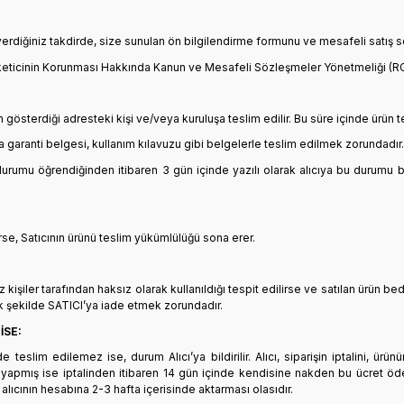
rdiğiniz takdirde, size sunulan ön bilgilendirme formunu ve mesafeli satış sö
yılı Tüketicinin Korunması Hakkında Kanun ve Mesafeli Sözleşmeler Yönetmeliği (RG
.
n gösterdiği adresteki kişi ve/veya kuruluşa teslim edilir. Bu süre içinde ürün t
rsa garanti belgesi, kullanım kılavuzu gibi belgelerle teslim edilmek zorundadır.
durumu öğrendiğinden itibaren 3 gün içinde yazılı olarak alıcıya bu durumu 
rse, Satıcının ürünü teslim yükümlülüğü sona erer.
 kişiler tarafından haksız olarak kullanıldığı tespit edilirse ve satılan ürün be
k şekilde SATICI’ya iade etmek zorundadır.
İSE:
slim edilemez ise, durum Alıcı’ya bildirilir. Alıcı, siparişin iptalini, ürü
le yapmış ise iptalinden itibaren 14 gün içinde kendisine nakden bu ücret öde
alıcının hesabına 2-3 hafta içerisinde aktarması olasıdır.