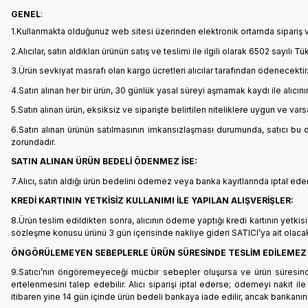
GENEL
:
1.Kullanmakta olduğunuz web sitesi üzerinden elektronik ortamda sipariş ve
2.Alıcılar, satın aldıkları ürünün satış ve teslimi ile ilgili olarak 6502 sa
3.Ürün sevkiyat masrafı olan kargo ücretleri alıcılar tarafından ödenecektir
4.Satın alınan her bir ürün, 30 günlük yasal süreyi aşmamak kaydı ile alıcını
5.Satın alınan ürün, eksiksiz ve siparişte belirtilen niteliklere uygun ve va
6.Satın alınan ürünün satılmasının imkansızlaşması durumunda, satıcı bu 
zorundadır.
SATIN ALINAN ÜRÜN BEDELİ ÖDENMEZ İSE:
7.Alıcı, satın aldığı ürün bedelini ödemez veya banka kayıtlarında iptal ede
KREDİ KARTININ YETKİSİZ KULLANIMI İLE YAPILAN ALIŞVERİŞLER:
8.Ürün teslim edildikten sonra, alıcının ödeme yaptığı kredi kartının yetkisiz
sözleşme konusu ürünü 3 gün içerisinde nakliye gideri SATICI’ya ait olaca
ÖNGÖRÜLEMEYEN SEBEPLERLE ÜRÜN SÜRESİNDE TESLİM EDİLEMEZ 
9.Satıcı’nın öngöremeyeceği mücbir sebepler oluşursa ve ürün süresinde te
ertelenmesini talep edebilir. Alıcı siparişi iptal ederse; ödemeyi nakit i
itibaren yine 14 gün içinde ürün bedeli bankaya iade edilir, ancak bankanın 