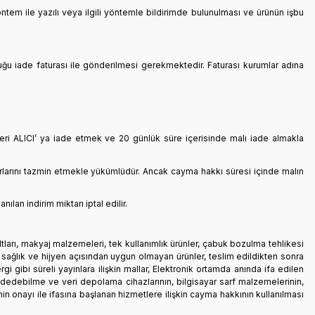
öntem ile yazılı veya ilgili yöntemle bildirimde bulunulması ve ürünün işbu
uğu iade faturası ile gönderilmesi gerekmektedir. Faturası kurumlar adına
leri ALICI’ ya iade etmek ve 20 günlük süre içerisinde malı iade almakla
arlarını tazmin etmekle yükümlüdür. Ancak cayma hakkı süresi içinde malın
an indirim miktarı iptal edilir.
ltları, makyaj malzemeleri, tek kullanımlık ürünler, çabuk bozulma tehlikesi
i sağlık ve hijyen açısından uygun olmayan ürünler, teslim edildikten sonra
gibi süreli yayınlara ilişkin mallar, Elektronik ortamda anında ifa edilen
 kaydedebilme ve veri depolama cihazlarının, bilgisayar sarf malzemelerinin,
 onayı ile ifasına başlanan hizmetlere ilişkin cayma hakkının kullanılması